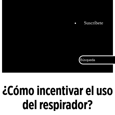
Análisis
de
combustión
Suscríbete
Espacios
confinados
Trabajo
conectado
Búsqueda
Corporativ
Protección
contra
caídas
¿Cómo incentivar el uso
Detección
fija de
del respirador?
gas y
llamas