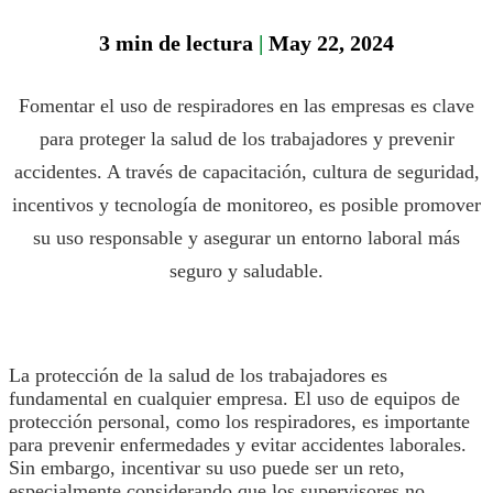
Análisis
de gas
3
min de lectura
|
May 22, 2024
Protección
a la
Fomentar el uso de respiradores en las empresas es clave
Cabeza
para proteger la salud de los trabajadores y prevenir
Estrés
accidentes. A través de capacitación, cultura de seguridad,
térmico
incentivos y tecnología de monitoreo, es posible promover
Detección
su uso responsable y asegurar un entorno laboral más
de
seguro y saludable.
fugas
Detección
de gas
portátil
La protección de la salud de los trabajadores es
fundamental en cualquier empresa. El uso de equipos de
Análisis
protección personal, como los respiradores, es importante
de
para prevenir enfermedades y evitar accidentes laborales.
refrigerantes
Sin embargo, incentivar su uso puede ser un reto,
especialmente considerando que los supervisores no
Protección